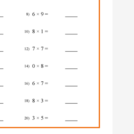
كمية
ضرب