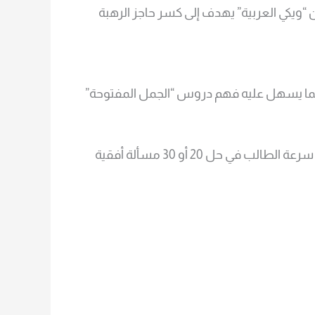
“ويكي العربية” يهدف إلى كسر حاجز الرهبة
مما يسهل عليه فهم دروس “الجمل المفتوحة”
صُممت الورقة لتكون “اختباراً زمنياً” (Time Trial) حيث يمكن للمعلم قياس سرعة الطالب في حل 20 أو 30 مسألة أفقية