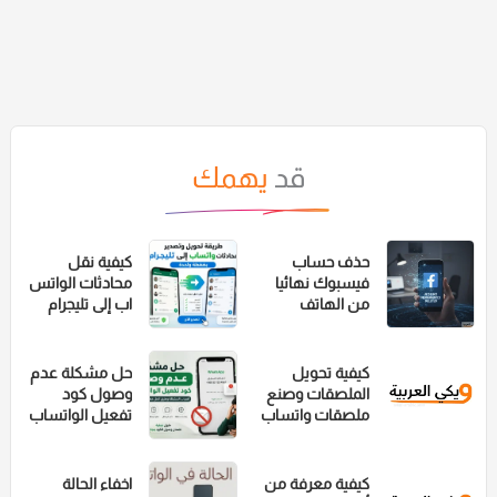
قد
يهمك
حذف حساب
كيفية نقل
فيسبوك نهائيا
محادثات الواتس
من الهاتف
اب إلى تليجرام
والكمبيوتر
بضغطة واحدة
كيفية تحويل
حل مشكلة عدم
الملصقات وصنع
وصول كود
ملصقات واتساب
تفعيل الواتساب
(Stickers) من
(حل نهائي)
صورك الخاصة
بدون برامج
كيفية معرفة من
اخفاء الحالة