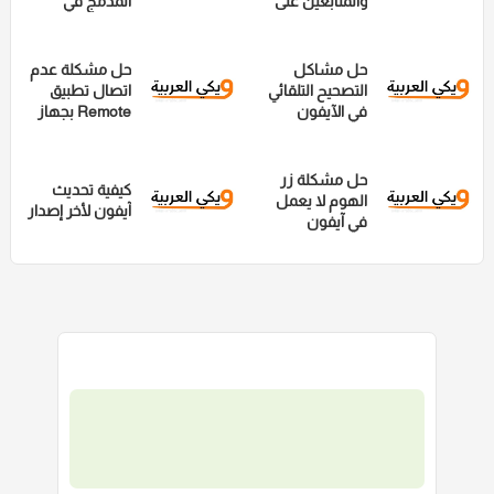
والمتابعين على
المدمج في
منصة 500px
متصفحات
الأندرويد لتصفح
مجهول تماماً
حل مشاكل
حل مشكلة عدم
التصحيح التلقائي
اتصال تطبيق
في الآيفون
Remote بجهاز
Mac
حل مشكلة زر
كيفية تحديث
الهوم لا يعمل
آيفون لأخر إصدار
في آيفون