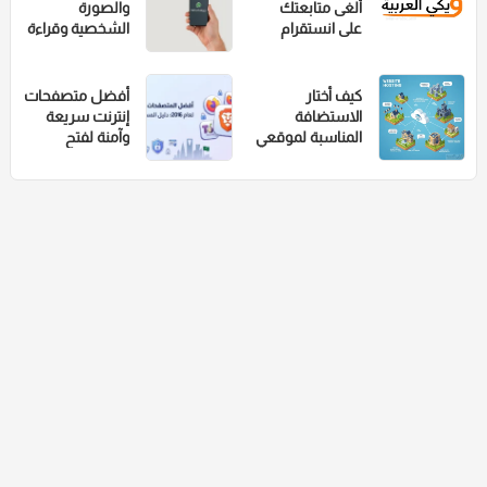
ألغى متابعتك
والصورة
على انستقرام
الشخصية وقراءة
الرسائل في
الواتس اب
كيف أختار
أفضل متصفحات
الاستضافة
إنترنت سريعة
المناسبة لموقعي
وآمنة لفتح
المواقع المحجوبة
2026