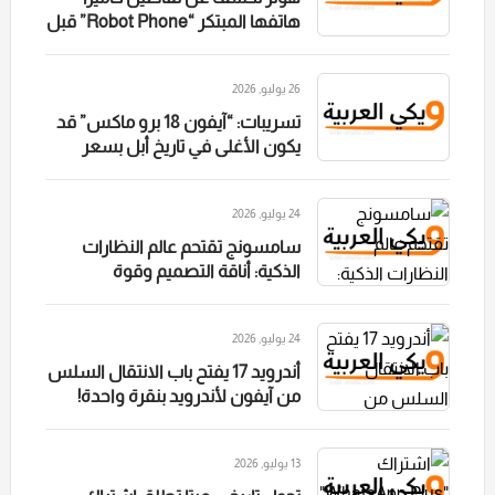
هاتفها المبتكر “Robot Phone” قبل
إطلاقه الرسمي
26 يوليو, 2026
تسريبات: “آيفون 18 برو ماكس” قد
يكون الأغلى في تاريخ أبل بسعر
يتجاوز 1600 دولار
24 يوليو, 2026
سامسونج تقتحم عالم النظارات
الذكية: أناقة التصميم وقوة
“جيميني” في خدمتك بلا أيدي!
24 يوليو, 2026
أندرويد 17 يفتح باب الانتقال السلس
من آيفون لأندرويد بنقرة واحدة!
13 يوليو, 2026