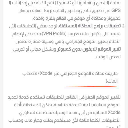
بفتحة الشحن Lightning أو Type-C) تتيح لك تعديل إحداثيات الـ
GPS عبر تطبيق خاص بها دون الحاجة لربط الهاتف بجهاز
كمبيوتر ومحاكاة أي موقع في العالم بنقرة واحدة.
تطبيقات برامج المحاكاة المستقلة:
توجد بعض التطبيقات التي
تعتمد على تكوين ملف تعريف (VPN Profile) مخصص لإيهام
النظام بتغيير الموقع الجغرافي، وهي وسيلة ممتازة تضمن
تغيير الموقع للايفون بدون كمبيوتر
وبشكل مجاني أو تجريبي
لبعض الوقت.
طريقة محاكاة الموقع الجغرافي عبر Xcode (لأصحاب
الماك)
لتغيير الموقع الجغرافي الظاهر لتطبيقات تستخدم خدمة تحديد
الموقع Core Location بدقة متناهية، يمكن الاستعانة بأداة
Xcode المجانية من آبل. هذه الوسيلة مخصّصة لمطوّري
التطبيقات، لكنها متاحة لأي مستخدم يملك جهاز ماك وحساب
آبل مجاني.