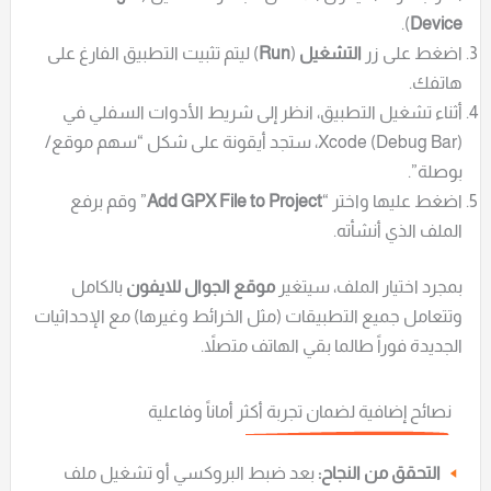
).
Device
اضغط على زر
التشغيل
(
Run
) ليتم تثبيت التطبيق الفارغ على
هاتفك.
أثناء تشغيل التطبيق، انظر إلى شريط الأدوات السفلي في
Xcode (Debug Bar)، ستجد أيقونة على شكل “سهم موقع/
بوصلة”.
اضغط عليها واختر “
Add GPX File to Project
” وقم برفع
الملف الذي أنشأته.
بمجرد اختيار الملف، سيتغير
موقع الجوال للايفون
بالكامل
وتتعامل جميع التطبيقات (مثل الخرائط وغيرها) مع الإحداثيات
الجديدة فوراً طالما بقي الهاتف متصلاً.
نصائح إضافية لضمان تجربة أكثر أماناً وفاعلية
التحقق من النجاح:
بعد ضبط البروكسي أو تشغيل ملف