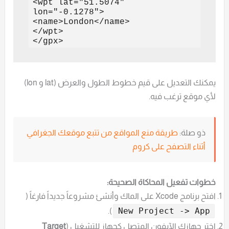
<wpt lat="51.5074" 
lon="-0.1278">

<name>London</name>

</wpt>

يمكنك التعديل على قيم خطوط الطول والعرض (lat و lon)
لأي موقع ترغب فيه.
ذو صلة:
طريقة منع المواقع من تتبع موقعك الجغرافي
أثناء التصفح على كروم
خطوات تفعيل المحاكاة الصحيحة:
افتح برنامج Xcode على الماك وأنشئ مشروعاً جديداً فارغاً (
).
New Project -> App
اختر جهازك الآيفون المتصل كجهاز للتشغيل (
Target