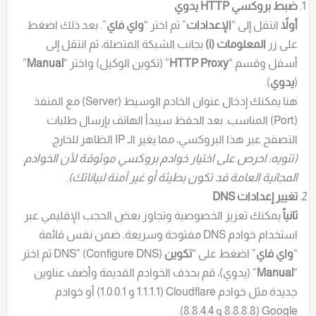
ضبط بروكسي HTTP يدوي
أولاً
انتقل إلى “
الإعدادات
” ثم اختر “
واي فاي
”. بعد ذلك اضغط
على زر
المعلومات (i)
بجانب الشبكة المتصلة، ثم انتقل إلى
أسفل وقسم “
HTTP Proxy
” (تكوين الوكيل) واختر “
Manual
”
(
يدوي
).
هنا يمكنك إدخال عنوان الخادم الوسيط (Server) مع المنفذ
(Port) المناسب. بعد الحفظ سيبدأ الهاتف بإرسال طلبات
التصفح عبر هذا البروكسي، مما يغير الـ IP الظاهر للخارج.
(تنويه: احرص على اختيار خوادم بروكسي موثوقة لأن الخوادم
المجانية العامة قد تكون بطيئة أو غير آمنة لبياناتك)
.
تغيير إعدادات DNS
ثانياً
يمكنك تعزيز الخصوصية وتجاوز بعض الحجب الإقليمي عبر
استخدام خوادم DNS مفتوحة وسريعة. ضمن نفس قائمة
“
واي فاي
” اضغط على “
تكوين
DNS” (Configure DNS) ثم اختر
“
Manual
” (يدوي)، قم بحذف الخوادم القديمة وأضف عناوين
جديدة مثل خوادم Cloudflare ‏(1.1.1.1 و 1.0.0.1) أو خوادم
Google ‏(8.8.8.8 و 8.8.4.4).