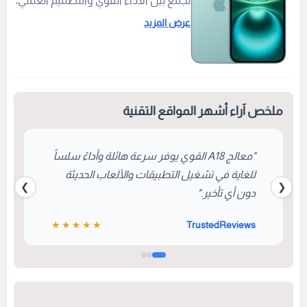
تجمع بين الأداء القوي والتصميم العملي،
مدعوماً بمعالج A18 المصمم خصيصاً
عرض المزيد
لدعم مهام الذكاء الاصطناعي (Apple
Intelligence). ويأتي بشاشة Super
Retina XDR زاهية، إلى جانب زر التحكم
بالكاميرا الجديد (Camera Control) الذي
يمنح المستخدمين وصولاً سريعاً وسلساً
ملخص آراء أشهر المواقع التقنية
لالتقاط الصور والفيديوهات.
"معالج A18 القوي يوفر سرعة هائلة وأداءً سلساً
للغاية في تشغيل التطبيقات والألعاب الحديثة
❯
❮
دون أي تأخير."
★★★★★
TrustedReviews