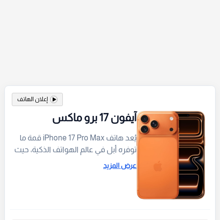
إعلان الهاتف
آيفون 17 برو ماكس
يُعد هاتف iPhone 17 Pro Max قمة ما
توفره أبل في عالم الهواتف الذكية، حيث
يجمع بين التصميم العصري الجذاب بلونه
عرض المزيد
البرتقالي الكوني والأداء الفائق بفضل
معالج A19 Pro. ويقدم الهاتف تجربة
بصرية مذهلة عبر شاشة Super Retina
XDR العملاقة بحجم 6.9 بوصة، مدعومة