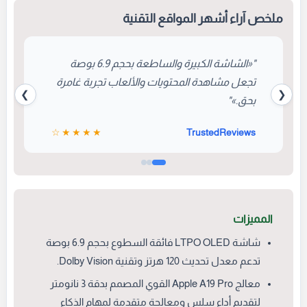
بمنظومة تصوير متطورة تلبي طموحات
عشاق المحتوى الاحترافي.
ملخص آراء أشهر المواقع التقنية
"«الشاشة الكبيرة والساطعة بحجم 6.9 بوصة
تجعل مشاهدة المحتويات والألعاب تجربة غامرة
❯
❮
بحق.»"
★★★★☆
TrustedReviews
المميزات
شاشة LTPO OLED فائقة السطوع بحجم 6.9 بوصة
تدعم معدل تحديث 120 هرتز وتقنية Dolby Vision.
معالج Apple A19 Pro القوي المصمم بدقة 3 نانومتر
لتقديم أداء سلس ومعالجة متقدمة لمهام الذكاء