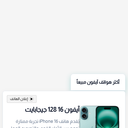
أكثر هواتف آيفون مبيعاً
إعلان الهاتف
آيفون 16 128 جيجابايت
يُقدم هاتف iPhone 16 تجربة ممتازة