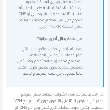
الهاتف متصل ويجري المحاكاة، وتعود
الإحداثيات الحقيقية عند قطع الاتصال. أما
تغيير الـ IP عبر إعدادات البروكسي أو DNS
فيدوم حتى تلغي هذه الإعدادات يدوياً أو
تنتقل لشبكة واي فاي أخرى.
هل هناك بدائل أخرى مجانية؟
يمكن استخدام بعض مواقع الويب التي
توفر خدمات البروكسي المجانية عبر
المتصفح فقط، أو إضافة “خادم وكيل” في
متصفح سفاري بدون تطبيق خارجي. لكنها
غالباً محدودة من حيث السرعة والدعم.
في الختام، تتيح لك هذه الأدوات المجانية تغيير الموقع
الجغرافي وعنوان الـ IP على الآيفون دون تثبيت برامج VPN
مدفوعة. يكفي ضبط إعدادات البروكسي وخوادم DNS، أو