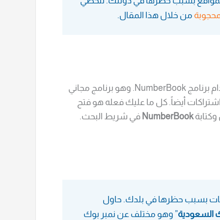
و المواقع بسبب حظرها في دولتك. لتخطي
محجوبة
من خلال هذا المقال.
يمكن معرفة وكشف اسم المتصل من خلال الرقم باستخدام برنامج NumberBook. وهو برنامج مجاني
اشتراكات أيضاً. كل ما عليك فعله هو فتح
NumberBook
في شريط البحث.
يقات بسبب حظرها في بلدك. حاول
ك السعودية
” وهو مختلف عن نمبر بوك