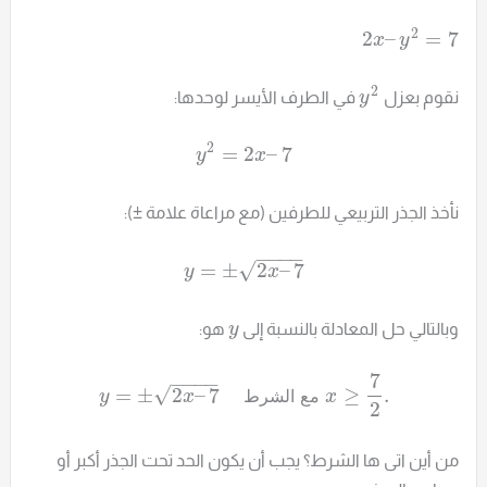
2
2
–
=
7
x
y
2
نقوم بعزل
في الطرف الأيسر لوحدها:
y
2
=
2
–
7
y
x
نأخذ الجذر التربيعي للطرفين (مع مراعاة علامة ±):
−
−
−
−
√
=
±
2
–
7
y
x
وبالتالي حل المعادلة بالنسبة إلى
هو:
y
7
−
−
−
−
√
=
±
2
–
7
≥
.
م
ع
ا
ل
ش
ر
ط
y
x
x
2
من أين اتى ها الشرط؟ يجب أن يكون الحد تحت الجذر أكبر أو