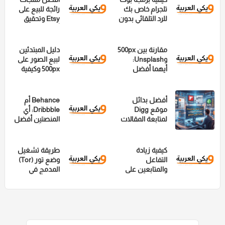
تلجرام خاص بك
رائجة للبيع على
للرد التلقائي بدون
Etsy وتحقيق
تعلم البرمجة
أرباح عالية
مقارنة بين 500px
دليل المبتدئين
وUnsplash:
لبيع الصور على
أيهما أفضل
500px وكيفية
للمصورين؟
سحب الأرباح
أفضل بدائل
Behance أم
موقع Digg
Dribbble: أي
لمتابعة المقالات
المنصتين أفضل
والمحتوى الشائع
لعرض أعمالك؟
كيفية زيادة
طريقة تشغيل
التفاعل
وضع تور (Tor)
والمتابعين على
المدمج في
منصة 500px
متصفحات
الأندرويد لتصفح
مجهول تماماً