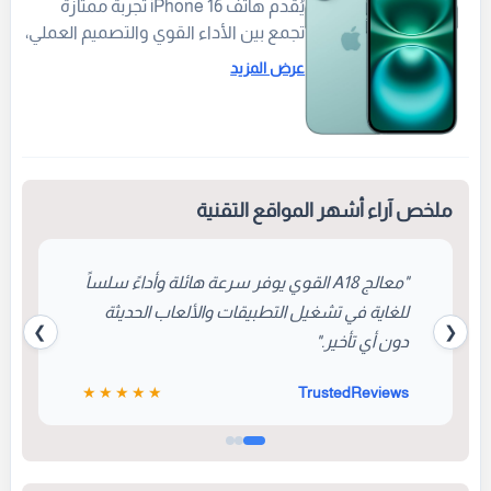
يُقدم هاتف iPhone 16 تجربة ممتازة
تجمع بين الأداء القوي والتصميم العملي،
مدعوماً بمعالج A18 المصمم خصيصاً
عرض المزيد
لدعم مهام الذكاء الاصطناعي (Apple
Intelligence). ويأتي بشاشة Super
Retina XDR زاهية، إلى جانب زر التحكم
بالكاميرا الجديد (Camera Control) الذي
يمنح المستخدمين وصولاً سريعاً وسلساً
ملخص آراء أشهر المواقع التقنية
لالتقاط الصور والفيديوهات.
"معالج A18 القوي يوفر سرعة هائلة وأداءً سلساً
للغاية في تشغيل التطبيقات والألعاب الحديثة
❯
❮
دون أي تأخير."
★★★★★
TrustedReviews