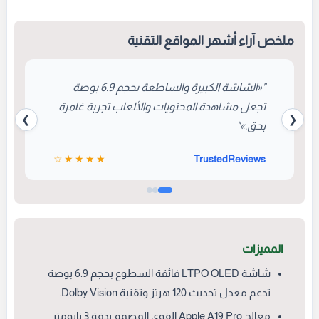
XDR العملاقة بحجم 6.9 بوصة، مدعومة
بمنظومة تصوير متطورة تلبي طموحات
عشاق المحتوى الاحترافي.
ملخص آراء أشهر المواقع التقنية
"«الشاشة الكبيرة والساطعة بحجم 6.9 بوصة
تجعل مشاهدة المحتويات والألعاب تجربة غامرة
❯
❮
بحق.»"
★★★★☆
TrustedReviews
المميزات
شاشة LTPO OLED فائقة السطوع بحجم 6.9 بوصة
تدعم معدل تحديث 120 هرتز وتقنية Dolby Vision.
معالج Apple A19 Pro القوي المصمم بدقة 3 نانومتر