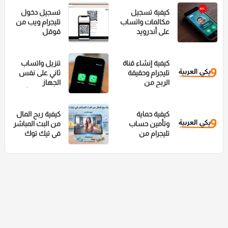
والمشفر لملفاتك
كيفية تسجيل
تسجيل دخول
مكالمات واتساب
تليجرام ويب من
على أندرويد
قوقل
وايفون
كيفية إنشاء قناة
تنزيل واتساب
تليجرام وحقيقة
ثاني على نفس
الربح من
الجهاز
مشاهدة
سامسونج أو
الفيديوهات
آيفون أو هواوي
كيفية حماية
كيفية ربح المال
وتأمين حساب
من البث المباشر
تليجرام من
في تيك توك
الاختراق
وشروط سحب
والتجسس
الأرباح