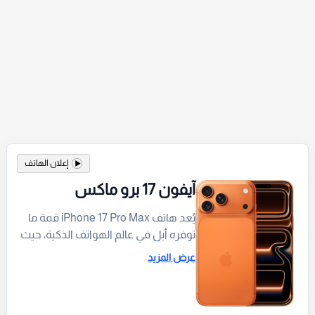
إعلان الهاتف
آيفون 17 برو ماكس
يُعد هاتف iPhone 17 Pro Max قمة ما
توفره أبل في عالم الهواتف الذكية، حيث
يجمع بين التصميم العصري الجذاب بلونه
عرض المزيد
البرتقالي الكوني والأداء الفائق بفضل
معالج A19 Pro. ويقدم الهاتف تجربة
بصرية مذهلة عبر شاشة Super Retina