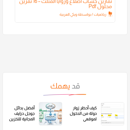
تمارين حساب اضلاع وزوايا المثلث – 16 تمرين
محلول Pdf
رياضيات
/ بواسطة
ويكي العربية
قد
يهمك
كيف أحظر زوار
أفضل بدائل
دولة من الدخول
جوجل درايف
لموقعي
المجانية للتخزين
الالكتروني
السحابي الآمن