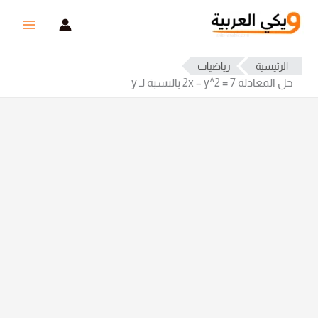
خطي
لى
لمحتوى
الرئيسية
رياضيات
حل المعادلة 2x – y^2 = 7 بالنسبة لـ y