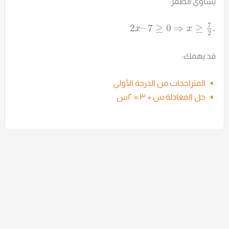
يساوي الصفر:
7
2
–
7
≥
0
⇒
≥
.
x
x
2
قد يهمك:
المتراجحات من الدرجة الأولى
حل المعادلة س + ٣ = ٢س