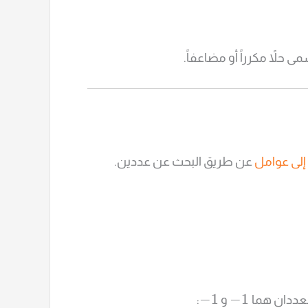
مى حلاً مكرراً أو مضاعفاً.
 إلى عوامل
عن طريق البحث عن عددين.
−
1
−
1
العددان هما
و
: