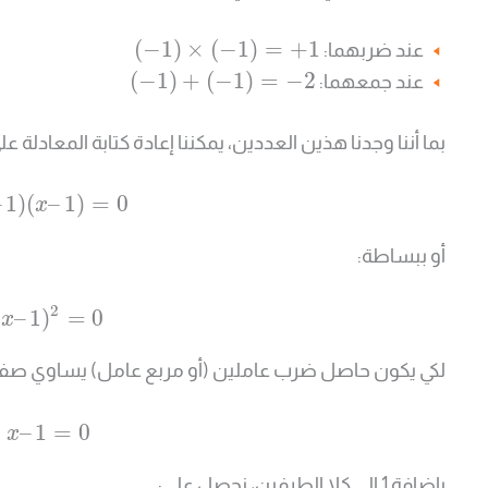
(
−
1
)
×
(
−
1
)
=
+
1
عند ضربهما:
(
−
1
)
+
(
−
1
)
=
−
2
عند جمعهما:
بما أننا وجدنا هذين العددين، يمكننا إعادة كتابة المعادلة
–
1
)
(
–
1
)
=
0
x
أو ببساطة:
2
(
–
1
)
=
0
x
لكي يكون حاصل ضرب عاملين (أو مربع عامل) يساوي صفراً
–
1
=
0
x
بإضافة 1 إلى كلا الطرفين، نحصل على: