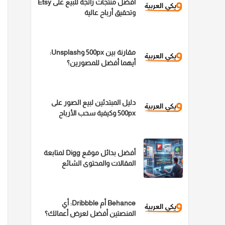
أفضل منتجات رائجة للبيع على Etsy
وتحقيق أرباح عالية
مقارنة بين 500px وUnsplash:
أيهما أفضل للمصورين؟
دليل المبتدئين لبيع الصور على
500px وكيفية سحب الأرباح
أفضل بدائل موقع Digg لمتابعة
المقالات والمحتوى الشائع
Behance أم Dribbble: أي
المنصتين أفضل لعرض أعمالك؟