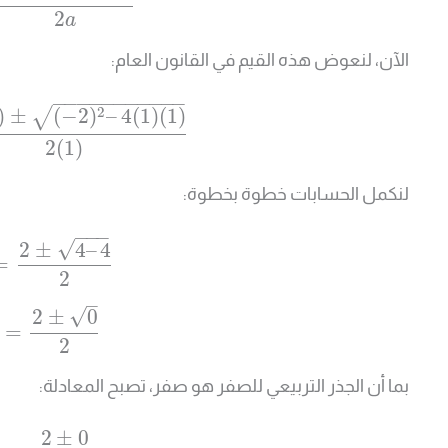
2
a
الآن، لنعوض هذه القيم في القانون العام:
−
−
−
−
−
−
−
−
−
−
−
2
)
±
(
−
2
)
–
4
(
1
)
(
1
)
√
2
(
1
)
لنكمل الحسابات خطوة بخطوة:
−
−
−
√
2
±
4
–
4
=
2
–
√
2
±
0
=
2
بما أن الجذر التربيعي للصفر هو صفر، تصبح المعادلة:
2
±
0