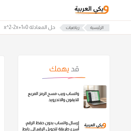
خطي
لى
لمحتوى
حل المعادلة x^2-2x+1=0
الرئيسية
رياضيات
قد
يهمك
واتساب ويب مسح الرمز المربع
للايفون والاندرويد
إرسال واتساب بدون حفظ الرقم:
أسرع طريقة لتحويل الرقم إلى رابط