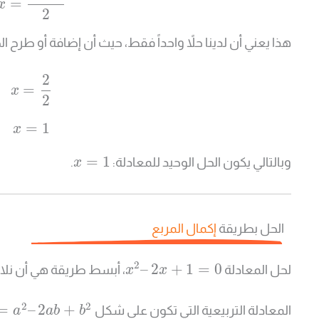
=
x
2
هذا يعني أن لدينا حلاً واحداً فقط، حيث أن إضافة أو طرح الص
2
=
x
2
=
1
x
=
1
وبالتالي يكون الحل الوحيد للمعادلة:
.
x
الحل بطريقة
إكمال المربع
2
–
2
+
1
=
0
لحل المعادلة
، أبسط طريقة هي أن نلاحظ
x
x
2
2
=
–
2
+
المعادلة التربيعية التي تكون على شكل
a
a
b
b