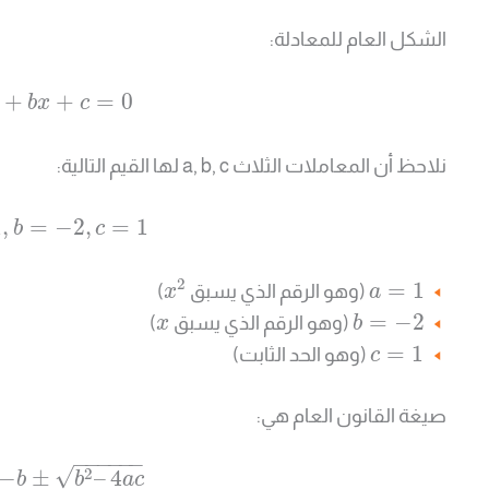
الشكل العام للمعادلة:
+
+
=
0
b
x
c
نلاحظ أن المعاملات الثلاث a, b, c لها القيم التالية:
1
,
=
−
2
,
=
1
b
c
2
=
1
(وهو الرقم الذي يسبق
)
x
a
=
−
2
(وهو الرقم الذي يسبق
)
x
b
=
1
(وهو الحد الثابت)
c
صيغة القانون العام هي:
−
−
−
−
−
−
√
2
−
±
–
4
b
b
a
c