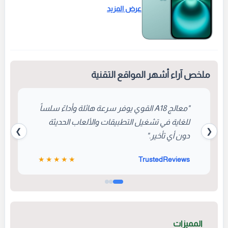
مدعوماً بمعالج A18 المصمم خصيصاً
عرض المزيد
لدعم مهام الذكاء الاصطناعي (Apple
Intelligence). ويأتي بشاشة Super
Retina XDR زاهية، إلى جانب زر التحكم
بالكاميرا الجديد (Camera Control) الذي
يمنح المستخدمين وصولاً سريعاً وسلساً
ملخص آراء أشهر المواقع التقنية
لالتقاط الصور والفيديوهات.
"معالج A18 القوي يوفر سرعة هائلة وأداءً سلساً
للغاية في تشغيل التطبيقات والألعاب الحديثة
❯
❮
دون أي تأخير."
★★★★★
TrustedReviews
المميزات