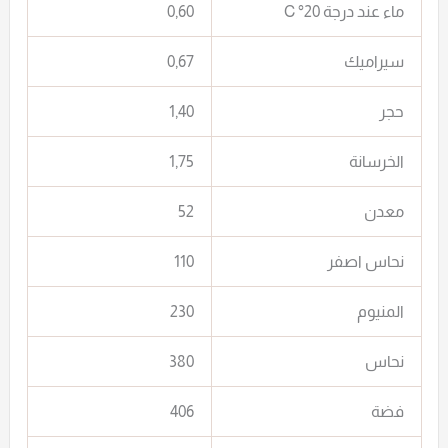
ماء عند درجة 20° C
0,60
سيراميك
0,67
حجر
1,40
الخرسانة
1,75
معدن
52
نحاس اصفر
110
المنيوم
230
نحاس
380
فضة
406