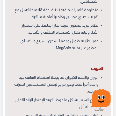
الاصطناعي.
منظومة كاميرات خلفية ثلاثية بدقة 48 ميجابكسل مع
تقريب بصري محسن وكاميرا أمامية مبتكرة.
نظام تبريد متطور (غرفة بخار) يحافظ على استقرار
الأداء وثباته خلال الاستخدام المكثف والألعاب.
عمر بطارية طويل ودعم للشحن السريع واللاسلكي
المطور عبر تقنية MagSafe.
العيوب
الوزن والحجم الكبيران قد يجعلا استخدام الهاتف بـيد
واحدة أمراً شاقاً وغير مريح لبعض المستخدمين لفترات
طويلة.
ارتفاع السعر بشكل ملحوظ لكونه الإصدار الرائد الأعلى
في عائلة أبل.
غياب مفردات التخزين القابلة للتوسعة (لا يدعم