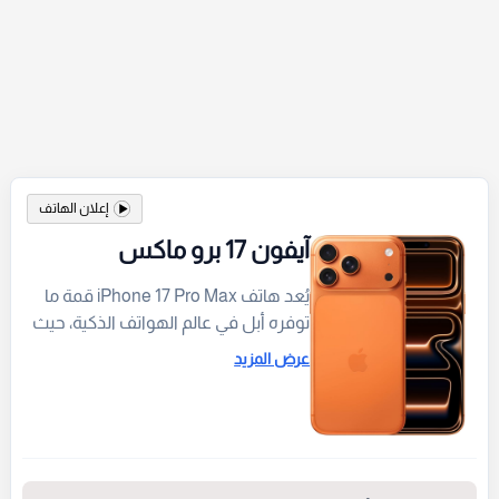
إعلان الهاتف
آيفون 17 برو ماكس
يُعد هاتف iPhone 17 Pro Max قمة ما
توفره أبل في عالم الهواتف الذكية، حيث
يجمع بين التصميم العصري الجذاب بلونه
عرض المزيد
البرتقالي الكوني والأداء الفائق بفضل
معالج A19 Pro. ويقدم الهاتف تجربة
بصرية مذهلة عبر شاشة Super Retina
XDR العملاقة بحجم 6.9 بوصة، مدعومة
بمنظومة تصوير متطورة تلبي طموحات