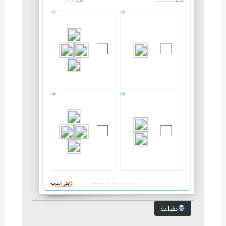
الاسم: .......................................
التاريخ: .... / .... / ....
1
2
3
4
جميع الحقوق محفوظة لـ ويكي العربية
WIKI-ARABIC.COM
طباعة