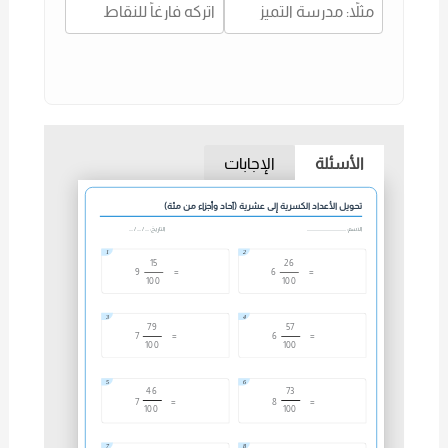
الأسئلة
الإجابات
تحويل الأعداد الكسرية إلى عشرية (آحاد وأجزاء من مئة)
الاسم: .......................................
التاريخ: .... / .... / ....
1
2
15
26
9
=
6
=
100
100
3
4
79
57
7
=
6
=
100
100
5
6
46
73
7
=
8
=
100
100
7
8