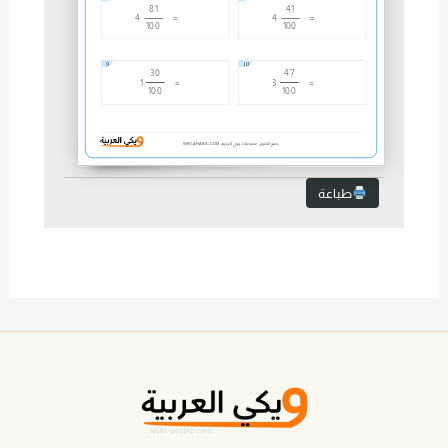
81
41
4
=
4
=
100
100
9
10
30
47
1
=
3
=
100
100
جميع الحقوق محفوظة لـ ويكي العربية
WIKI-ARABIC.COM
طباعة