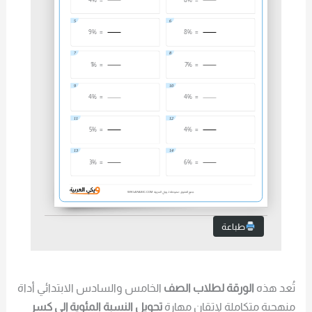
5
6
9%
=
8%
=
7
8
1%
=
7%
=
9
10
4%
=
4%
=
11
12
5%
=
4%
=
13
14
3%
=
6%
=
15
جميع الحقوق محفوظة لـ ويكي العربية
WIKI-ARABIC.COM
3%
=
طباعة
تُعد هذه
الورقة لطلاب الصف
الخامس والسادس الابتدائي أداة
منهجية متكاملة لإتقان مهارة
تحويل النسبة المئوية إلى كسر