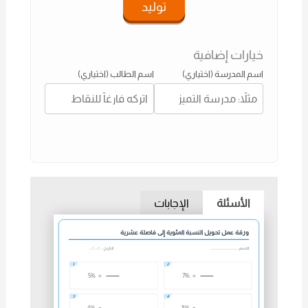
توليد
خيارات إضافية
اسم المدرسة (اختياري)
اسم الطالب (اختياري)
الأسئلة
الإجابات
ورقة عمل تحويل النسبة المئوية إلى فاصلة عشرية
الاسم: .......................................
التاريخ: .... / .... / ....
1
2
5%
=
7%
=
3
4
4%
=
8%
=