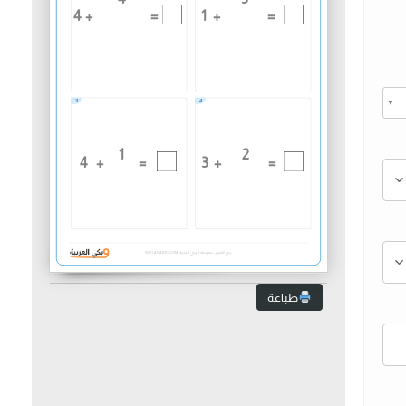
4
+
=
1
+
=
3
4
▼
1
2
4
+
=
3
+
=
جميع الحقوق محفوظة لـ ويكي العربية
WIKI-ARABIC.COM
طباعة