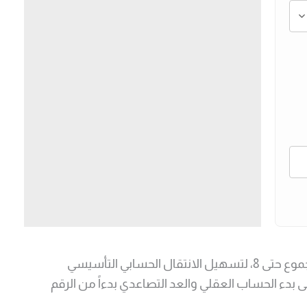
مرحلة انتقالية ذكية تجمع بين استخدام الرقم المجرد في طرف والصور التوضيحية الملموسة في الطرف الآخر بنطاق مجموع حتى 8، لتسهيل الانتقال الحسابي التأسيسي
 بدء الحساب العقلي والعد التصاعدي بدءاً من الرقم