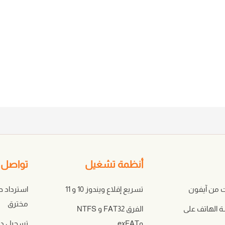
أنظمة تشغيل
تواصل ا
ت من آيفون
تسريع إقلاع ويندوز 10 و 11
استرداد 
مخترق
الهاتف على
الفرق FAT32 و NTFS
وexFAT
تسجيل دخ