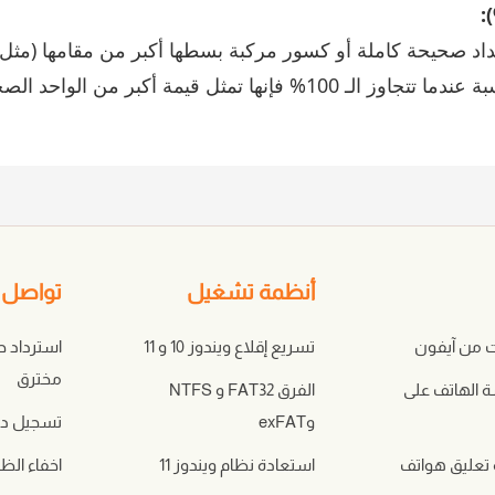
حيحة كاملة أو كسور مركبة بسطها أكبر من مقامها (مثل: 500% = 5 أو 125% 
 تمثل قيمة أكبر من الواحد الصحيح.
أنظمة تشغيل
تواصل ا
ت من آيفون
تسريع إقلاع ويندوز 10 و 11
استرداد 
مخترق
الهاتف على
الفرق FAT32 و NTFS
وexFAT
تسجيل دخ
تعليق هواتف
استعادة نظام ويندوز 11
اخفاء الظ