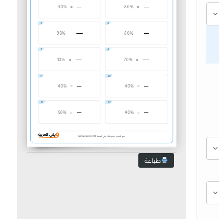
40%
=
80%
=
5
6
90%
=
80%
=
7
8
10%
=
70%
=
9
10
40%
=
40%
=
11
12
50%
=
40%
=
13
14
جميع الحقوق محفوظة لـ ويكي العربية
WIKI-ARABIC.COM
30%
=
60%
=
15
طباعة
30%
=