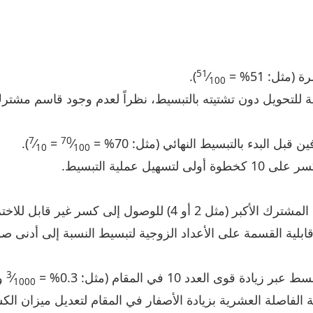
51
).
⁄
100
للتحويل دون تشتيته بالتبسيط، نظراً لعدم وجود قاسم مشترك
7
70
ل البدء بالتبسيط النهائي (مثل: 70% =
⁄
=
⁄
).
10
100
 عملية التبسيط.
) للوصول إلى كسر غير قابل للاختزال.
قابلية القسمة على الأعداد الزوجية لتبسيط النسبة إلى أدنى ص
3
ى العدد 10 في المقام (مثل: 0.3% =
⁄
و .24
1000
لفاصلة العشرية بزيادة الأصفار في المقام لتعديل ميزان الك