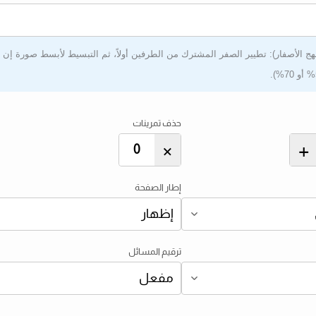
توى 2 (منهج الأصفار): تطيير الصفر المشترك من الطرفين أولاً، ثم التبسيط لأبسط صورة إن
حذف تمرينات
×
+
إطار الصفحة
ترقيم المسائل