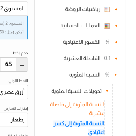
رياضيات الروضة
▼
المس
العمليات الحسابية
▼
أمكن (مثل: 50% أو 70%).
¾
الكسور الاعتيادية
▼
حجم الخط
0.1
الفاصلة العشرية
▼
–
%
النسبة المئوية
▼
النمط اللوني
تحويلات النسبة المئوية
▼
النسبة المئوية إلى فاصلة
إطارات التمارين
عشرية
النسبة المئوية إلى كسر
اعتيادي
عنوان الورقة