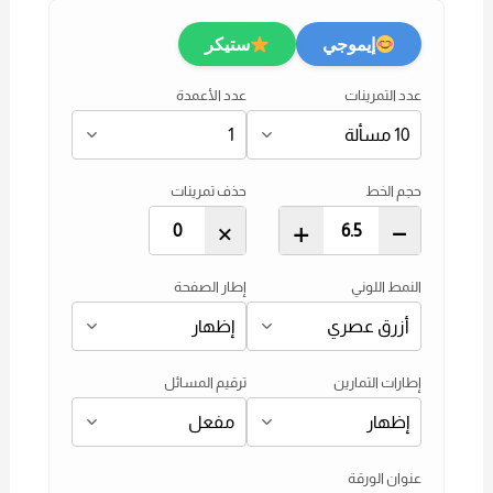
إيموجي
ستيكر
عدد التمرينات
عدد الأعمدة
حجم الخط
حذف تمرينات
×
+
–
النمط اللوني
إطار الصفحة
إطارات التمارين
ترقيم المسائل
عنوان الورقة